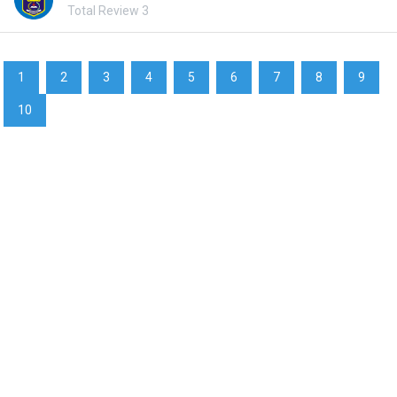
Total Review 3
1
2
3
4
5
6
7
8
9
10